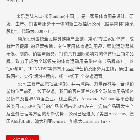
ABOUT
米乐登陆入口-米乐online(中国) ，是一家集体育用品设计、研
发、生产、销售与服务于一体的新三板挂牌公司（股票简称“康莱
股份”，代码为830877）。
康莱股份围绕全民健身健康产业链，秉承“专注家庭体育，成
就世界健康”的经营宗旨，专注家用体育运动用品、智能运动器械
研发、制造、销售与服务，打造具有国际影响力的体育行业领先品
牌，致力于成为全球领先的体育运动用品供应商（品牌商）。以
“运动神”、“IUNNDS”等体育用品品牌营销及服务为主线，通过“互
联网+”，实行“境外+境内，线上+线下”全渠道运营。
公司主要产品包括篮球架、乒乓球桌、力量器械等，全球销
量均位居前列。
线下渠道，我们的客户涵盖众多全球体育用品知名
品牌商及世界500强企业。
线上渠道，Amazon
、Walmart等
平台相
关类目Top50中,我们的产品长期占比50%左右。凭借产品研发生产
及业务管理等方面的创新优势，公司已经进入了美国Academy、德
国Aldi和Lidl、澳大利亚K-mart、加拿大Canadian Tir···
了解更多>>