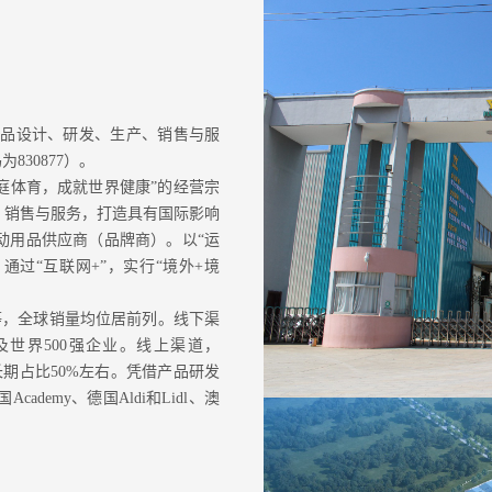
体育用品设计、研发、生产、销售与服
30877）。
庭体育，成就世界健康”的经营宗
、销售与服务，打造具有国际影响
动用品供应商（品牌商）。以“运
，通过“互联网+”，实行“境外+境
等，全球销量均位居前列。
线下渠
世界500强企业。
线上渠道，
品长期占比50%左右。凭借产品研发
emy、德国Aldi和Lidl、澳