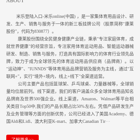
ABOUT
米乐登陆入口-米乐online(中国) ，是一家集体育用品设计、研
发、生产、销售与服务于一体的新三板挂牌公司（股票简称“康莱
股份”，代码为830877）。
康莱股份围绕全民健身健康产业链，秉承“专注家庭体育，成
就世界健康”的经营宗旨，专注家用体育运动用品、智能运动器械
研发、制造、销售与服务，打造具有国际影响力的体育行业领先品
牌，致力于成为全球领先的体育运动用品供应商（品牌商）。以
“运动神”、“IUNNDS”等体育用品品牌营销及服务为主线，通过“互
联网+”，实行“境外+境内，线上+线下”全渠道运营。
公司主要产品包括篮球架、乒乓球桌、力量器械等，全球销
量均位居前列。
线下渠道，我们的客户涵盖众多全球体育用品知名
品牌商及世界500强企业。
线上渠道，Amazon
、Walmart等
平台相
关类目Top50中,我们的产品长期占比50%左右。凭借产品研发生产
及业务管理等方面的创新优势，公司已经进入了美国Academy、德
国Aldi和Lidl、澳大利亚K-mart、加拿大Canadian Tir···
了解更多>>