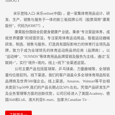
ABOUT
米乐登陆入口-米乐online(中国) ，是一家集体育用品设计、研
发、生产、销售与服务于一体的新三板挂牌公司（股票简称“康莱
股份”，代码为830877）。
康莱股份围绕全民健身健康产业链，秉承“专注家庭体育，成
就世界健康”的经营宗旨，专注家用体育运动用品、智能运动器械
研发、制造、销售与服务，打造具有国际影响力的体育行业领先品
牌，致力于成为全球领先的体育运动用品供应商（品牌商）。以
“运动神”、“IUNNDS”等体育用品品牌营销及服务为主线，通过“互
联网+”，实行“境外+境内，线上+线下”全渠道运营。
公司主要产品包括篮球架、乒乓球桌、力量器械等，全球销
量均位居前列。
线下渠道，我们的客户涵盖众多全球体育用品知名
品牌商及世界500强企业。
线上渠道，Amazon
、Walmart等
平台相
关类目Top50中,我们的产品长期占比50%左右。凭借产品研发生产
及业务管理等方面的创新优势，公司已经进入了美国Academy、德
国Aldi和Lidl、澳大利亚K-mart、加拿大Canadian Tir···
了解更多>>