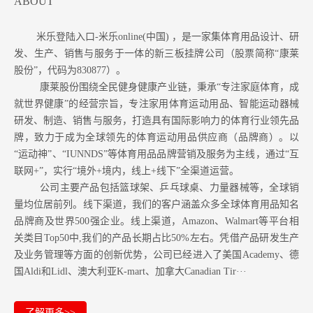
ABOUT
米乐登陆入口-米乐online(中国) ，是一家集体育用品设计、研
发、生产、销售与服务于一体的新三板挂牌公司（股票简称“康莱
股份”，代码为830877）。
康莱股份围绕全民健身健康产业链，秉承“专注家庭体育，成
就世界健康”的经营宗旨，专注家用体育运动用品、智能运动器械
研发、制造、销售与服务，打造具有国际影响力的体育行业领先品
牌，致力于成为全球领先的体育运动用品供应商（品牌商）。以
“运动神”、“IUNNDS”等体育用品品牌营销及服务为主线，通过“互
联网+”，实行“境外+境内，线上+线下”全渠道运营。
公司主要产品包括篮球架、乒乓球桌、力量器械等，全球销
量均位居前列。
线下渠道，我们的客户涵盖众多全球体育用品知名
品牌商及世界500强企业。
线上渠道，Amazon
、Walmart等
平台相
关类目Top50中,我们的产品长期占比50%左右。凭借产品研发生产
及业务管理等方面的创新优势，公司已经进入了美国Academy、德
国Aldi和Lidl、澳大利亚K-mart、加拿大Canadian Tir···
了解更多>>