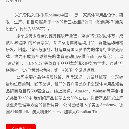
ABOUT
米乐登陆入口-米乐online(中国) ，是一家集体育用品设计、研
发、生产、销售与服务于一体的新三板挂牌公司（股票简称“康莱
股份”，代码为830877）。
康莱股份围绕全民健身健康产业链，秉承“专注家庭体育，成
就世界健康”的经营宗旨，专注家用体育运动用品、智能运动器械
研发、制造、销售与服务，打造具有国际影响力的体育行业领先品
牌，致力于成为全球领先的体育运动用品供应商（品牌商）。以
“运动神”、“IUNNDS”等体育用品品牌营销及服务为主线，通过“互
联网+”，实行“境外+境内，线上+线下”全渠道运营。
公司主要产品包括篮球架、乒乓球桌、力量器械等，全球销
量均位居前列。
线下渠道，我们的客户涵盖众多全球体育用品知名
品牌商及世界500强企业。
线上渠道，Amazon
、Walmart等
平台相
关类目Top50中,我们的产品长期占比50%左右。凭借产品研发生产
及业务管理等方面的创新优势，公司已经进入了美国Academy、德
国Aldi和Lidl、澳大利亚K-mart、加拿大Canadian Tir···
了解更多>>